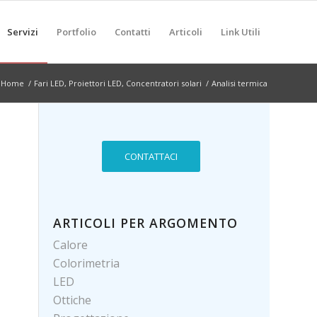
Servizi
Portfolio
Contatti
Articoli
Link Utili
Home
/
Fari LED, Proiettori LED, Concentratori solari
/
Analisi termica
CONTATTACI
ARTICOLI PER ARGOMENTO
Calore
Colorimetria
LED
Ottiche