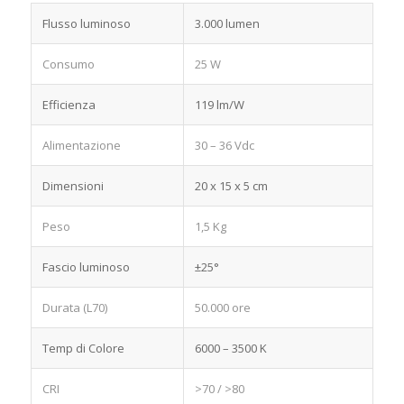
Flusso luminoso
3.000 lumen
Consumo
25 W
Efficienza
119 lm/W
Alimentazione
30 – 36 Vdc
Dimensioni
20 x 15 x 5 cm
Peso
1,5 Kg
Fascio luminoso
±25°
Durata (L70)
50.000 ore
Temp di Colore
6000 – 3500 K
CRI
>70 / >80