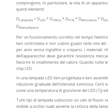
compongono. In particolare, la vita di un apparecch
questi elementi:
D
= D
* D
* D
* D
* D
Lampada
LED
Ottica
PCB
Meccanica
Di
D
Manodopera
Per un funzionamento corretto nel tempo l’elettro
ben controllata e non subire guasti nella vita del
per anni senza ingiallire o creparsi, i materiali ri
dell’apparecchio deve garantire resistenza mecca
favorire lo smaltimento del calore. Quando tutte le 
chip LED.
In una lampada LED ben progettata e ben assemblata
riduzione graduale dell’intensità luminosa. Certi
come una temperatura di giunzione del LED (Tj) ed 
Tutti tipi di lampada subiscono un calo di flusso n
visibile a occhio nudo avviene la rottura della lam