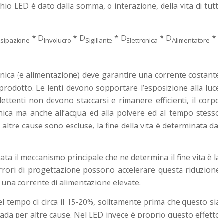
io LED è dato dalla somma, o interazione, della vita di tutt
* D
* D
* D
* D
*
ssipazione
Involucro
Sigillante
Elettronica
Alimentatore
nica (e alimentazione) deve garantire una corrente costant
 prodotto. Le lenti devono sopportare l’esposizione alla luc
flettenti non devono staccarsi e rimanere efficienti, il corp
nica ma anche all’acqua ed alla polvere ed al tempo stess
altre cause sono escluse, la fine della vita è determinata da
 il meccanismo principale che ne determina il fine vita è l
 errori di progettazione possono accelerare questa riduzion
una corrente di alimentazione elevate.
el tempo di circa il 15-20%, solitamente prima che questo si
pada per altre cause. Nel LED invece è proprio questo effett