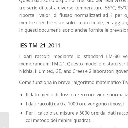
Questi dati sono disponibili nel sito dei relativi cost
tre serie di test a diverse temperature, 55°C, 85
riporta i valori di flusso normalizzati ad 1 per
mentre cree fornisce solo il dato finale, ed aggi
In questi documenti sono anche fornite le previsioni
IES TM-21-2011
I dati raccolti mediante lo standard LM-80 ve
memorandum TM-21. Questo modello è stato scritto
Nichia, Illumitex, GE, and Cree) e 2 laboratori gove
Come funziona in breve l’algoritmo matematico T
Il dato medio di flusso a zero ore viene normaliz
I dati raccolti da 0 a 1000 ore vengono rimossi.
Per il calcolo su misure a 6000 ore: dai dati rac
col metodo dei minimi quadrati.
LED a luce bianca, conversione al