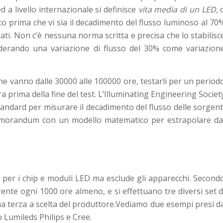
ed a livello internazionale si definisce
vita media di un LED,
o prima che vi sia il decadimento del flusso luminoso al 70
tati. Non c’è nessuna norma scritta e precisa che lo stabilisc
iderando una variazione di flusso del 30% come variazion
e vanno dalle 30000 alle 100000 ore, testarli per un period
 prima della fine del test. L’Illuminating Engineering Societ
tandard per misurare il decadimento del flusso delle sorgent
morandum con un modello matematico per estrapolare da
e per i chip e moduli LED ma esclude gli apparecchi. Second
ente ogni 1000 ore almeno, e si effettuano tre diversi set d
na terza a scelta del produttore.Vediamo due esempi presi d
o Lumileds Philips e Cree.