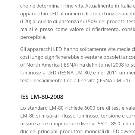
che ne determina il fine vita. Attualmente in Italia 
apparecchio LED, il numero di ore di funzionament
(L70) di quello di partenza sul 50% dei prodotti tes
ma si è preso come valore di rifierimento, cons
percepibile.
Gli apparecchi LED hanno solitamente vite medie ch
così lungo significherebbe diventare obsoleti ancora
of North America (IESNA) ha definito nel 2008 lo s
luminose a LED (IESNA LM-80
)
e nel 2011 un me
test il decadimento fino a fine vita (IESNA TM-21).
IES LM-80-2008
Lo standard LM-80 richiede 6000 ore di test e val
LM-80 si misura il flusso luminoso, tensione e corr
misure a tre temperature diverse, 55°C, 85°C ed u
due dei principali produttori mondiali di LED ovver