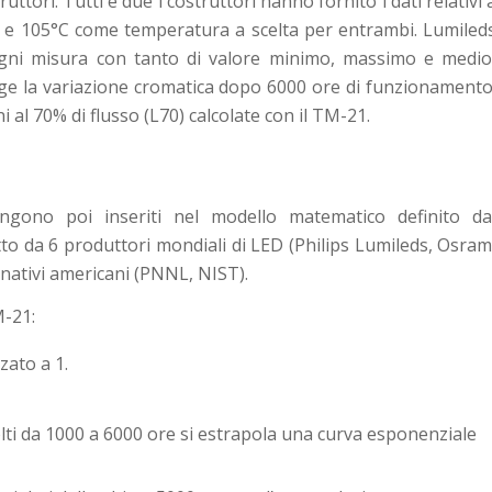
ruttori. Tutti e due i costruttori hanno fornito i dati relativi 
°C e 105°C come temperatura a scelta per entrambi. Lumiled
 ogni misura con tanto di valore minimo, massimo e medio
unge la variazione cromatica dopo 6000 ore di funzionamento
 al 70% di flusso (L70) calcolate con il TM-21.
ngono poi inseriti nel modello matematico definito da
 da 6 produttori mondiali di LED (Philips Lumileds, Osram
rnativi americani (PNNL, NIST).
M-21:
zato a 1.
colti da 1000 a 6000 ore si estrapola una curva esponenziale