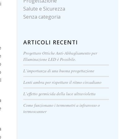
Progettazione
i
Salute e Sicurezza
Senza categoria
ARTICOLI RECENTI
e
Progettare Ottiche Anti-Abbagliamento per
e
Illuminazione LED è Possibile.
o
L’importanza di una buona progettazione
o
l
Lenti ambra per rispettare il ritmo circadiano
L’effetto germicida della luce ultravioletta
a
Come funzionano i termometri a infrarosso o
e
termoscanner
a
o