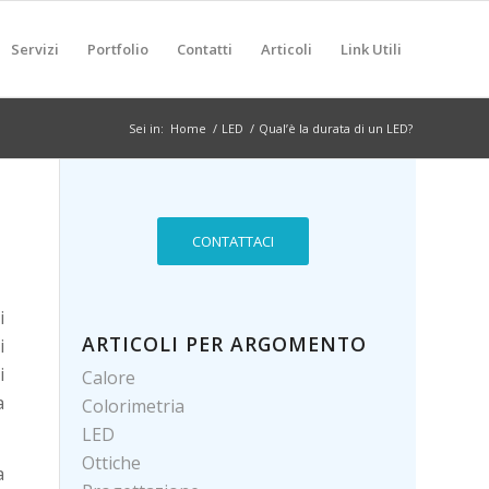
Servizi
Portfolio
Contatti
Articoli
Link Utili
Sei in:
Home
/
LED
/
Qual’è la durata di un LED?
CONTATTACI
i
ARTICOLI PER ARGOMENTO
i
i
Calore
a
Colorimetria
LED
Ottiche
a